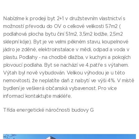
Nabízíme k prodeji byt 2+1 v družstevním vlastnictví s
možností převodu do OV o celkové velikosti 57m2 (
podlahová plocha bytu činí 51m2, 3,5m2 lodžie, 2,5m2
sklepní kóje). Byt je ve velmi pěkném stavu, koupelnové
jádro je zděné, elektroinstalace v mědi, odpad a voda v
plastu. Podlahy - na chodbě dlažba, v kuchyni a pokojích
plovoucí podlaha. Byt se nachází ve 4.patře s výtahem.
Výtah byl nově vybudován. Velikou výhodou je u této
nemovitosti, že neplatíte daň z nabytí ve výši 4%. V místě
bydlení je veškerá občanská vybavenost. Pro více
informací kontaktujte makléře.
Třída energetické náročnosti budovy G